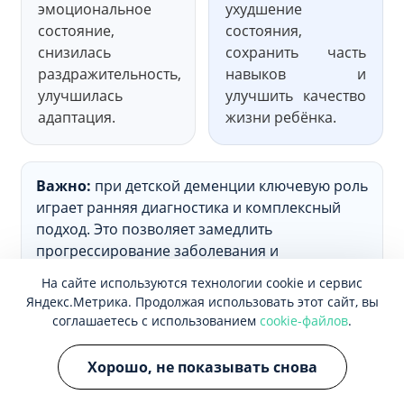
эмоциональное
ухудшение
состояние,
состояния,
снизилась
сохранить часть
раздражительность,
навыков и
улучшилась
улучшить качество
адаптация.
жизни ребёнка.
Важно:
при детской деменции ключевую роль
играет ранняя диагностика и комплексный
подход. Это позволяет замедлить
прогрессирование заболевания и
максимально сохранить функции ребёнка.
На сайте используются технологии cookie и сервис
Яндекс.Метрика. Продолжая использовать этот сайт, вы
Мнение эксперта
соглашаетесь с использованием
cookie-файлов
.
«Детская деменция — очень сложная и редкая
Хорошо, не показывать снова
проблема, которая существенно отличается от
проявлений синдрома у взрослых. Особенность