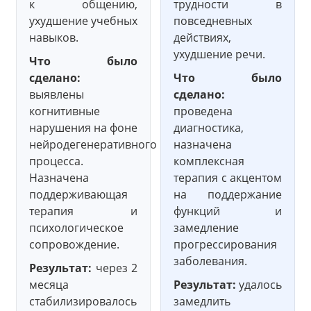
к общению,
трудности в
ухудшение учебных
повседневных
навыков.
действиях,
ухудшение речи.
Что было
сделано:
Что было
выявлены
сделано:
когнитивные
проведена
нарушения на фоне
диагностика,
нейродегенеративного
назначена
процесса.
комплексная
Назначена
терапия с акцентом
поддерживающая
на поддержание
терапия и
функций и
психологическое
замедление
сопровождение.
прогрессирования
заболевания.
Результат:
через 2
месяца
Результат:
удалось
стабилизировалось
замедлить