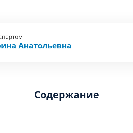
кспертом
рина Анатольевна
Содержание