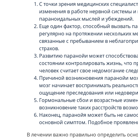
С точки зрения медицинских специалис
изменения в работе нервной системы и 
параноидальных мыслей и убеждений.
Еще один фактор, способный вызвать 
регулярно на протяжении нескольких ме
связанные с пребыванием в неблагопри
страхов.
Развитию паранойи может способствов
состоянии контролировать жизнь, что п
человек считает свое недомогание сле
Причиной возникновения паранойи може
мозг начинает воспринимать реальност
ощущение преследования или недовери
Гормональные сбои и возрастные измен
возникновение таких расстройств возм
Наконец, паранойя может быть не само
основной симптом. Подобное проявлени
В лечении важно правильно определить осно