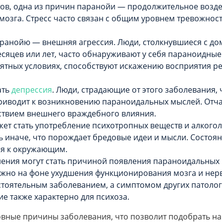
тов, одна из причин паранойи — продолжительное возд
мозга. Стресс часто связан с общим уровнем тревожност
паранойю — внешняя агрессия. Люди, столкнувшиеся с 
сяцев или лет, часто обнаруживают у себя параноидные
ятных условиях, способствуют искажению восприятия 
ать
депрессия
. Люди, страдающие от этого заболевания,
риводит к возникновению параноидальных мыслей. Отчая
дствием внешнего враждебного влияния.
т стать употребление психотропных веществ и алкогол
ь иначе, что порождает бредовые идеи и мысли. Состоя
я к окружающим.
ения могут стать причиной появления параноидальных 
ожно на фоне ухудшения функционирования мозга и нер
стоятельным заболеванием, а симптомом других патолог
е также характерно для психоза.
вные причины заболевания, что позволит подобрать н