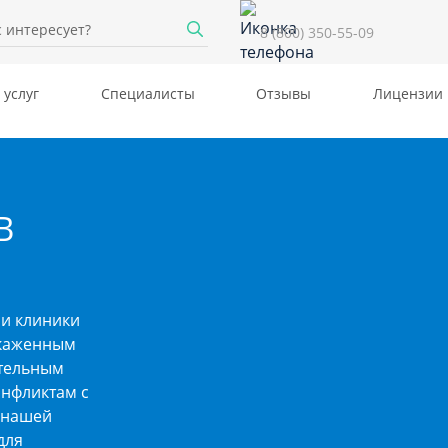
8 (800) 350-55-09
 услуг
Специалисты
Отзывы
Лицензии
В
и клиники
скаженным
ательным
онфликтам с
 нашей
для