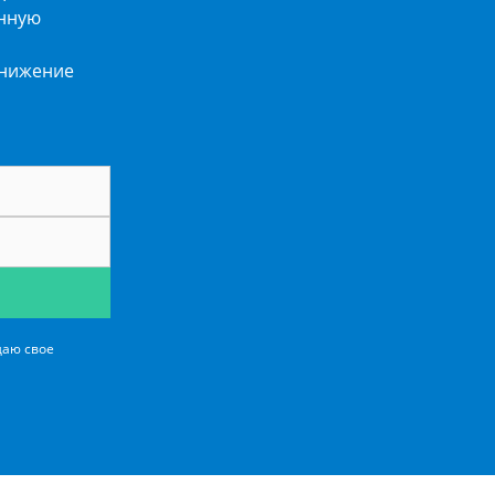
енную
снижение
даю свое