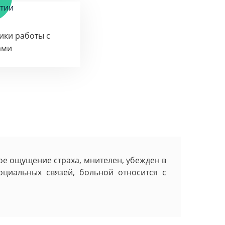
тики работы с
ами
е ощущение страха, мнителен, убежден в
оциальных связей, больной относится с