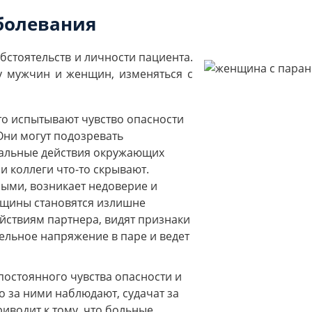
болевания
бстоятельств и личности пациента.
 у мужчин и женщин, изменяться с
то испытывают чувство опасности
Они могут подозревать
ральные действия окружающих
ли коллеги что-то скрывают.
ыми, возникает недоверие и
щины становятся излишне
йствиям партнера, видят признаки
ительное напряжение в паре и ведет
постоянного чувства опасности и
о за ними наблюдают, судачат за
риводит к тому, что больные