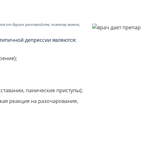
тся от других расстройств, поэтому важно,
ипичной депрессии являются:
оение);
ставании, панические приступы);
кая реакция на разочарования,