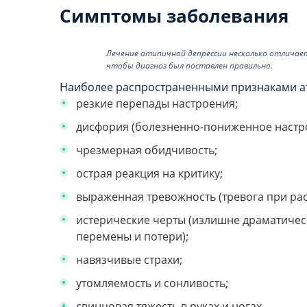
Симптомы заболевания
Лечение атипичной депрессии несколько отличае
чтобы диагноз был поставлен правильно.
Наиболее распространенными признаками ат
резкие перепады настроения;
дисфория (болезненно-пониженное настр
чрезмерная обидчивость;
острая реакция на критику;
выраженная тревожность (тревога при рас
истерические черты (излишне драматичес
перемены и потери);
навязчивые страхи;
утомляемость и сонливость;
свинцовая тяжесть в руках и ногах.