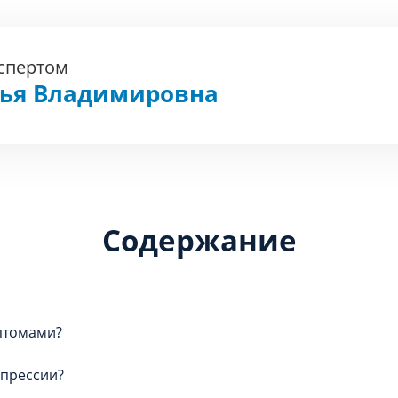
кспертом
фья Владимировна
Содержание
птомами?
епрессии?